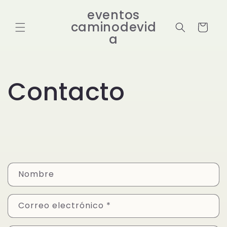
Ir
directamente
eventos
al contenido
caminodevid
Carrito
a
Contacto
F
Nombre
o
r
Correo electrónico
*
m