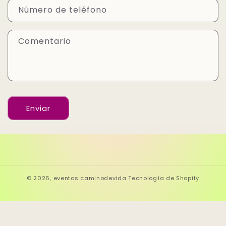
u
Número de teléfono
l
a
Comentario
r
i
o
d
e
Enviar
c
o
n
t
© 2026,
eventos caminodevida
Tecnología de Shopify
a
c
t