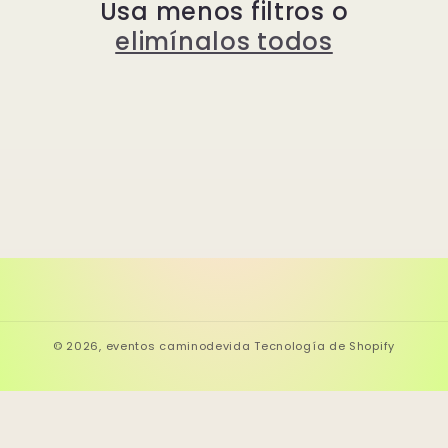
Usa menos filtros o
ó
elimínalos todos
n
:
© 2026,
eventos caminodevida
Tecnología de Shopify