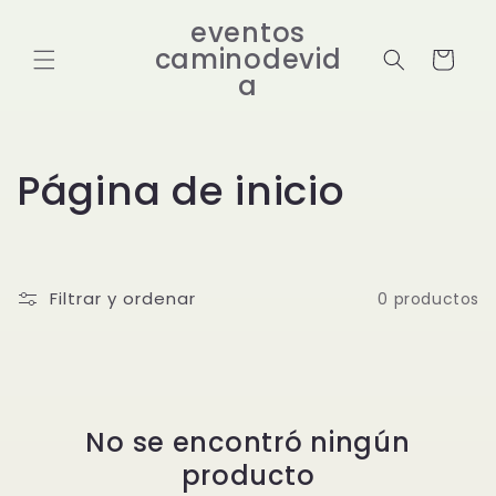
Ir
directamente
eventos
al contenido
caminodevid
Carrito
a
C
Página de inicio
o
l
Filtrar y ordenar
0 productos
e
c
c
No se encontró ningún
producto
i