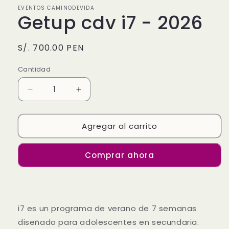
en
EVENTOS CAMINODEVIDA
una
Getup cdv i7 - 2026
ventana
modal
Precio
S/. 700.00 PEN
habitual
Cantidad
Reducir
Aumentar
cantidad
cantidad
para
para
Agregar al carrito
Getup
Getup
cdv
cdv
i7
i7
Comprar ahora
-
-
2026
2026
i7 es un programa de verano de 7 semanas
diseñado para adolescentes en secundaria.