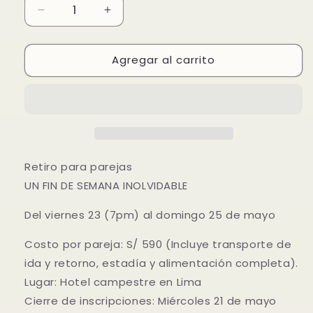
Reducir
Aumentar
cantidad
cantidad
para
para
Agregar al carrito
FDSI
FDSI
-
-
Mayo
Mayo
Retiro para parejas
UN FIN DE SEMANA INOLVIDABLE
Del viernes 23 (7pm) al domingo 25 de mayo
Costo por pareja: S/ 590 (Incluye transporte de
ida y retorno, estadía y alimentación completa).
Lugar: Hotel campestre en Lima
Cierre de inscripciones: Miércoles 21 de mayo