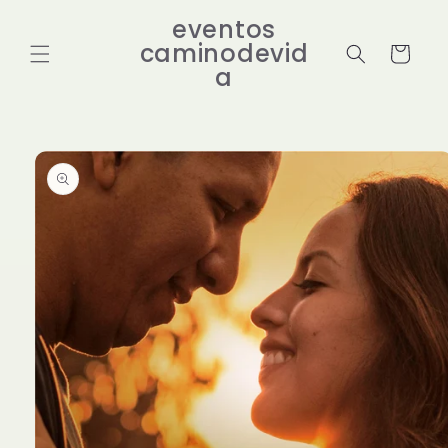
Ir
directamente
eventos
al contenido
caminodevid
Carrito
a
Ir
directamente
a la
información
del producto