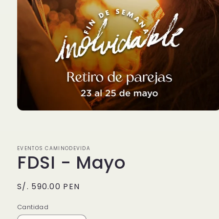
Abrir
elemento
multimedia
1
en
EVENTOS CAMINODEVIDA
una
FDSI - Mayo
ventana
modal
Precio
S/. 590.00 PEN
habitual
Cantidad